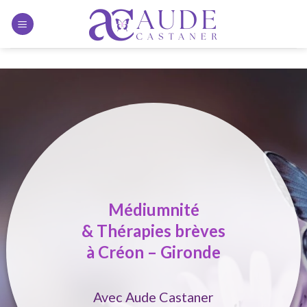
Skip to content
Médiumnité
& Thérapies brèves
à Créon – Gironde
Avec Aude Castaner