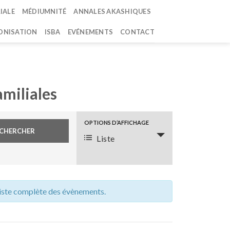
IALE
MÉDIUMNITÉ
ANNALES AKASHIQUES
NISATION
ISBA
EVÉNEMENTS
CONTACT
amiliales
OPTIONS D’AFFICHAGE
Navigation
Liste
de
vues
évènement
 liste complète des évènements.