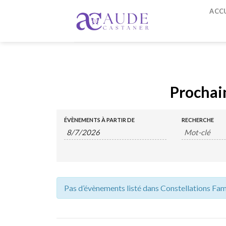
Skip to content
ACCU
Prochai
Recherche
Rechercher
ÉVÈNEMENTS À PARTIR DE
RECHERCHE
et
Évènements
navigation
de
vues
Pas d’évènements listé dans Constellations Fami
Évènements