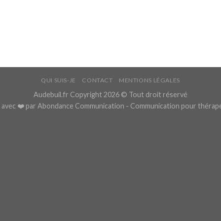
QUI SUIS-JE
CONTACT
MENTIONS LÉGALES
Audebuil.fr Copyright 2026 © Tout droit réservé
 avec ❤️ par
Abondance Communication
- Communication pour thérap