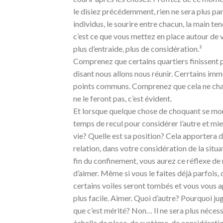
le disiez précédemment, rien ne sera plus pare
individus, le sourire entre chacun, la main t
c’est ce que vous mettez en place autour de vo
plus d’entraide, plus de considération.²
Comprenez que certains quartiers finissent p
disant nous allons nous réunir. Cerrtains imm
points communs. Comprenez que cela ne chang
ne le feront pas, c’est évident.
Et lorsque quelque chose de choquant se mon
temps de recul pour considérer l’autre et mi
vie? Quelle est sa position? Cela apportera d
relation, dans votre considération de la situa
fin du confinement, vous aurez ce réflexe de 
d’aimer. Même si vous le faites déjà parfois,
certains voiles seront tombés et vous vous a
plus facile. Aimer. Quoi d’autre? Pourquoi ju
que c’est mérité? Non… Il ne sera plus nécess
échelle de place, de système, de considératio