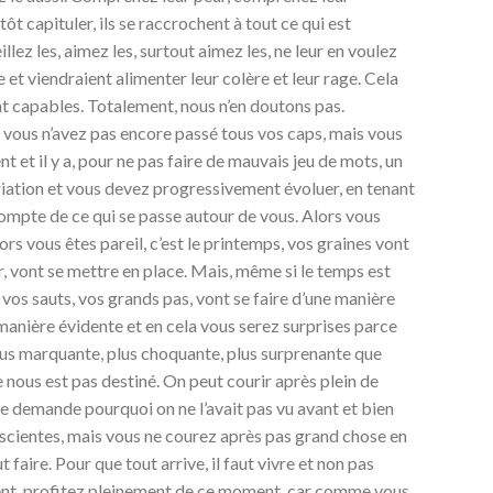
ôt capituler, ils se raccrochent à tout ce qui est
llez les, aimez les, surtout aimez les, ne leur en voulez
et viendraient alimenter leur colère et leur rage. Cela
ent capables. Totalement, nous n’en doutons pas.
 vous n’avez pas encore passé tous vos caps, mais vous
et il y a, pour ne pas faire de mauvais jeu de mots, un
riation et vous devez progressivement évoluer, en tenant
mpte de ce qui se passe autour de vous. Alors vous
ors vous êtes pareil, c’est le printemps, vos graines vont
 vont se mettre en place. Mais, même si le temps est
s, vos sauts, vos grands pas, vont se faire d’une manière
manière évidente et en cela vous serez surprises parce
plus marquante, plus choquante, plus surprenante que
 nous est pas destiné. On peut courir après plein de
se demande pourquoi on ne l’avait pas vu avant et bien
nscientes, mais vous ne courez après pas grand chose en
t faire. Pour que tout arrive, il faut vivre et non pas
ment, profitez pleinement de ce moment, car comme vous