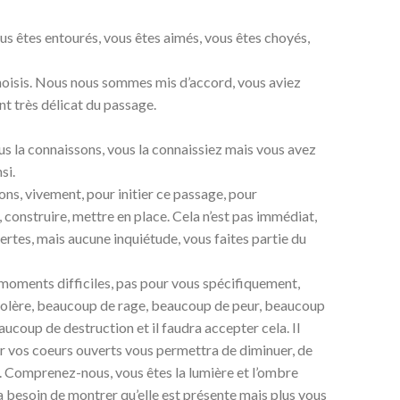
us êtes entourés, vous êtes aimés, vous êtes choyés,
hoisis. Nous nous sommes mis d’accord, vous aviez
t très délicat du passage.
us la connaissons, vous la connaissiez mais vous avez
si.
ons, vivement, pour initier ce passage, pour
onstruire, mettre en place. Cela n’est pas immédiat,
certes, mais aucune inquiétude, vous faites partie du
 moments difficiles, pas pour vous spécifiquement,
 colère, beaucoup de rage, beaucoup de peur, beaucoup
coup de destruction et il faudra accepter cela. Il
arder vos coeurs ouverts vous permettra de diminuer, de
r. Comprenez-nous, vous êtes la lumière et l’ombre
a besoin de montrer qu’elle est présente mais plus vous