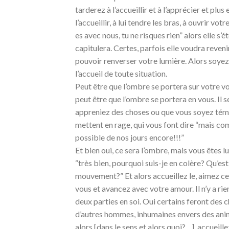
tarderez à l’accueillir et à l’apprécier et pl
l’accueillir, à lui tendre les bras, à ouvrir vot
es avec nous, tu ne risques rien” alors elle s’
capitulera. Certes, parfois elle voudra reveni
pouvoir renverser votre lumière. Alors soyez
l’accueil de toute situation.
Peut être que l’ombre se portera sur votre vo
peut être que l’ombre se portera en vous. Il s
appreniez des choses ou que vous soyez témo
mettent en rage, qui vous font dire “mais c
possible de nos jours encore!!!”
Et bien oui, ce sera l’ombre, mais vous êtes l
“très bien, pourquoi suis-je en colère? Qu’es
mouvement?” Et alors accueillez le, aimez ce
vous et avancez avec votre amour. Il n’y a rie
deux parties en soi. Oui certains feront d
d’autres hommes, inhumaines envers des animau
alors [dans le sens et alors quoi?…], accueil