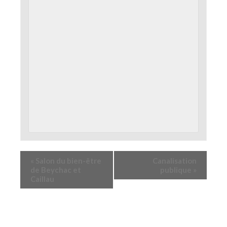
«
Salon du bien-être
Canalisation
de Beychac et
publique
»
Caillau